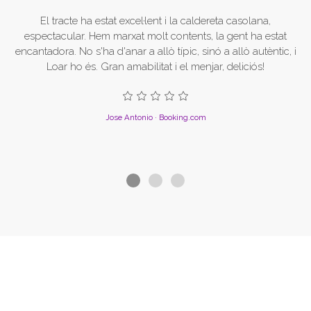
El tracte ha estat excel·lent i la caldereta casolana,
espectacular. Hem marxat molt contents, la gent ha estat
encantadora. No s'ha d'anar a allò típic, sinó a allò autèntic, i
fà
Loar ho és. Gran amabilitat i el menjar, deliciós!
Jose Antonio · Booking.com