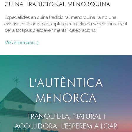
CUINA TRADICIONAL MENORQUINA
Especialistes en cuina tradicional menorquina i amb una
extensa carta amb plats aptes per a celíacs i vegetarians, ideal
per a tot tipus d'esdeveniments i celebracions.
Més informació
L'AUTÈNTICA
MENORCA
TRANQUIL·LA, NATURAL I
ACOLLIDORA. L'ESPEREM A LOAR