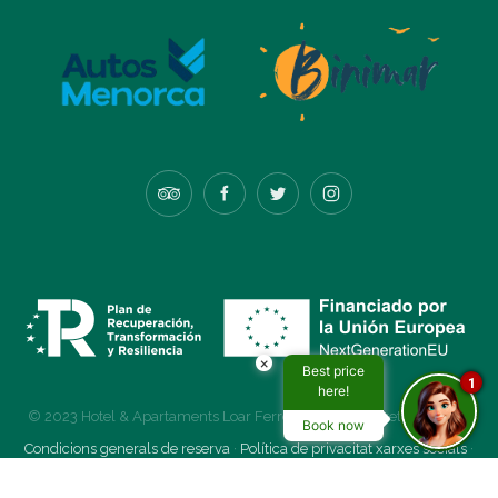
×
Best price
1
here!
© 2023 Hotel & Apartaments Loar Ferreries · Tots els drets reservats
Book now
Condicions generals de reserva
·
Política de privacitat xarxes socials
·
Política de Cookies
·
Condicions d'ús
Panel Cookies