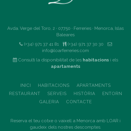
Avda. Verge del Toro, 2 · 07750 · Ferreries · Menorca, Islas
Baleares
(+34) 971 37 41 81
(+34) 971 37 30 30
info@loarferreries.com
Consulti la disponibilitat de les
habitacions
i els
apartaments
INICI
HABITACIONS
APARTAMENTS
RESTAURANT
SERVEIS
HISTÒRIA
ENTORN
GALERIA
CONTACTE
Reserva el teu cotxe o vaixell a Menorca amb LOAR i
gaudeix dels nostres descomptes.